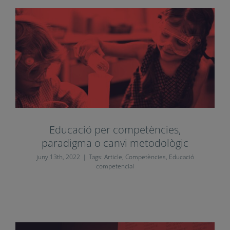
Educació per competències,
paradigma o canvi metodològic
juny 13th, 2022
|
Tags:
Article
,
Competències
,
Educació
competencial