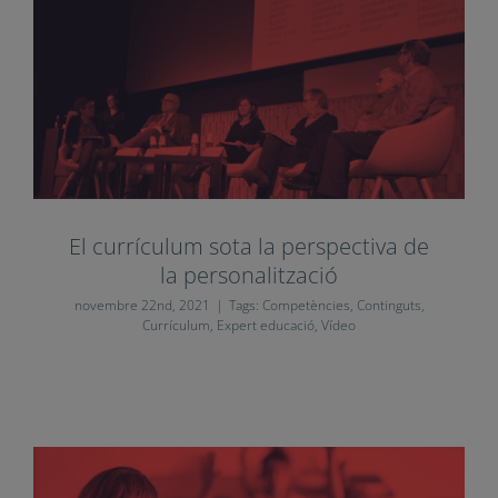
El currículum sota la perspectiva de
la personalització
novembre 22nd, 2021
|
Tags:
Competències
,
Continguts
,
Currículum
,
Expert educació
,
Vídeo