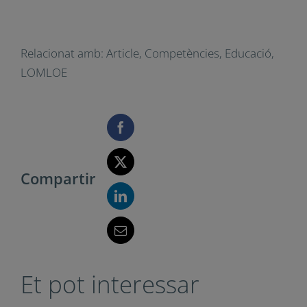
d’aprenentatge, per valorar de
manera objectiva a tot l’alumnat.
El docent avaluarà tant els
aprenentatges dels alumnes
com la pràctica docent per tal de
millorar-la.
Referències
LOMLOE: Llei Orgànica 3/2020, de 29
de desembre, per la qual es modifica
la Llei Orgànica 2/2006, de 3 de maig,
d’Educació