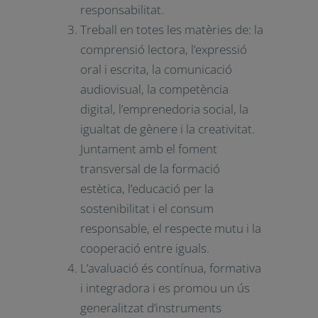
Atenció a la diversitat de tot
l’alumnat. Mètodes per atendre
els diferents ritmes
d’aprenentatge, que afavoreixin
la capacitat d’aprendre per ells
mateixos i promoguin el treball
en equip.
Realització de projectes
significatius i rellevants i
resolució col·laborativa de
problemes, reforçant
l’autoestima, l’autonomia, la
reflexió i la responsabilitat.
Treball en totes les matèries de:
la comprensió lectora,
l’expressió oral i escrita, la