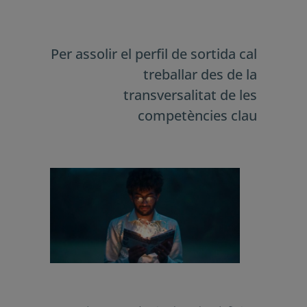
En tot cas, per assolir el perfil de
sortida cal treballar des de la
transversalitat de les competències
clau. Totes elles es concreten en els
aprenentatges de les diferents àrees,
àmbits o matèries, i s’adquireixen i
duen a terme a partir dels
aprenentatges que es produeixen en
el seu conjunt.
Per assolir el perfil de sortida
cal treballar des de la
transversalitat de les
competències clau