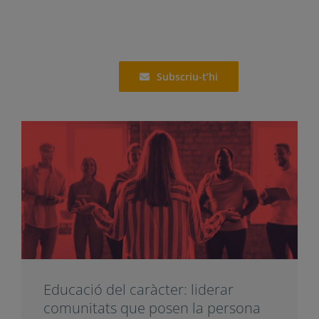
Relacionat amb:
Article
,
Competències
,
Educació
,
LOMLOE
Compartir
Et pot interessar