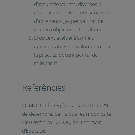
comunicació audiovisual, la
competència digital,
l’emprenedoria social, la igualtat
de gènere i la creativitat.
Juntament amb el foment
transversal de la formació
estètica, l’educació per la
sostenibilitat i el consum
responsable, el respecte mutu i
la cooperació entre iguals.
L’avaluació és contínua,
formativa i integradora i es
promou un ús generalitzat
d’instruments d’avaluació
variats, diversos, i adaptats a les
diferents situacions