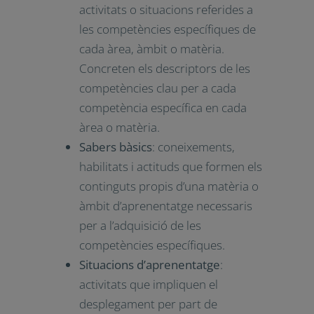
acompliments que els alumnes
han de poder desplegar a les
activitats i situacions que
requereixen els sabers bàsics de
cada matèria o àmbit.
Connecten el perfil de sortida de
les competències clau
(descriptors) i les àrees, àmbits o
matèries.
Criteris d’avaluació
: referents
que indiquen els nivells
d’assoliment esperats en
l’alumne en les activitats o
situacions referides a les
competències específiques de
cada àrea, àmbit o matèria.