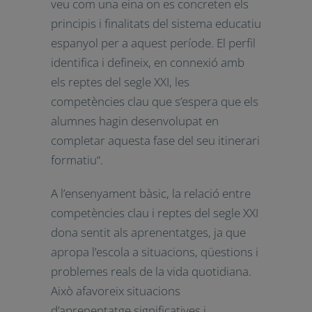
s’especifiquen les condicions del pas
d’una etapa a la següent.
Mentre la descripció del perfil de
sortida a les etapes d’Infantil i
Batxillerat està vinculat exclusivament
al nivell d’assoliment de les
competències clau, a les etapes
d’educació bàsica, primària i ESO, “es
veu com una eina on es concreten els
principis i finalitats del sistema
educatiu espanyol per a aquest
període. El perfil identifica i defineix,
en connexió amb els reptes del segle
XXI, les competències clau que
s’espera que els alumnes hagin