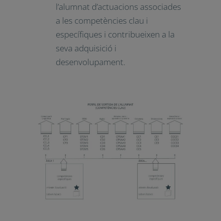
Concreten els descriptors de les
competències clau per a cada
competència específica en cada
àrea o matèria.
Sabers bàsics
: coneixements,
habilitats i actituds que formen
els continguts propis d’una
matèria o àmbit d’aprenentatge
necessaris per a l’adquisició de
les competències específiques.
Situacions d’aprenentatge
:
activitats que impliquen el
desplegament per part de
l’alumnat d’actuacions
associades a les competències
clau i específiques i