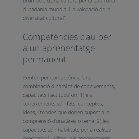
coneixements teòrics i pràctics
necessaris per a promoure el
desenvolupament sostenible, els
drets humans, la igualtat entre
gèneres, la promoció d’una cultura
per la pau i una ciutadania mundial i
la valoració de la diversitat cultural”.
Competències clau per
a un aprenentatge
permanent
S’entén per competència ‘una
combinació dinàmica de
coneixements, capacitats i actituds’