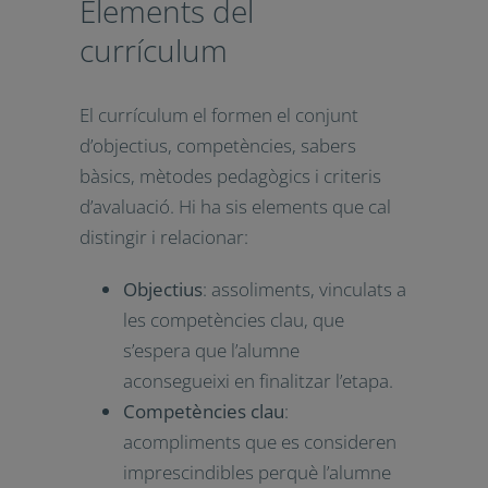
del perfil de sortida a partir de
l’avaluació de les competències
específiques relacionades i, per tant,
el nivell d’assoliment esperat en
finalitzar cada etapa. Això afavoreix i
explicita la continuïtat i cohesió entre
les dues etapes d’ensenyament
obligatori.
Elements del
currículum
El currículum el formen el conjunt
d’objectius, competències, sabers
bàsics, mètodes pedagògics i criteris