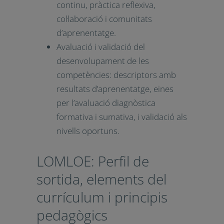
de l’alumnat, mètodes
d’aprenentatge basats en la
indagació o projectes, en l’art o
el joc, ús de les tecnologies,
experiències emprenedores amb
reptes de creativitat, iniciativa,
etc.
Suport als docents:
desenvolupament professional
continu, pràctica reflexiva,
col·laboració i comunitats
d’aprenentatge.
Avaluació i validació del
desenvolupament de les
competències: descriptors amb
resultats d’aprenentatge, eines