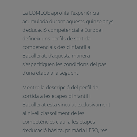
per l’avaluació diagnòstica
formativa i sumativa, i validació
als nivells oportuns.
LOMLOE: Perfil de
sortida, elements del
currículum i principis
pedagògics
La LOMLOE aprofita l’experiència
acumulada durant aquests quinze
anys d’educació competencial a
Europa i defineix uns perfils de sortida
competencials des d’Infantil a
Batxillerat; d’aquesta manera