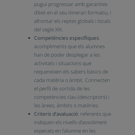
d’avaluació. Hi ha sis elements que cal
distingir i relacionar:
Objectius
: assoliments, vinculats
a les competències clau, que
s’espera que l’alumne
aconsegueixi en finalitzar l’etapa.
Competències clau
:
acompliments que es
consideren imprescindibles
perquè l’alumne pugui
progressar amb garanties d’èxit
en el seu itinerari formatiu, i
afrontar els reptes globals i
locals del segle XXI.
Competències específiques
: