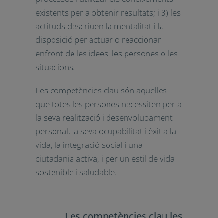
on: 1) els coneixements són fets,
conceptes, idees, i teories que donen
suport a la comprensió d’una àrea o
tema; 2) les capacitats són habilitats
per a realitzar processos i utilitzar els
coneixements existents per a obtenir
resultats; i 3) les actituds descriuen la
mentalitat i la disposició per actuar o
reaccionar enfront de les idees, les
persones o les situacions.
Les competències clau són aquelles
que totes les persones necessiten per
a la seva realització i
desenvolupament personal, la seva
ocupabilitat i èxit a la vida, la
integració social i una ciutadania