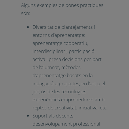
Correo electrónico*
Una educació permanent de
qualitat i inclusiva, ha d’oferir
Idioma*
oportunitats d’adquirir les

competències clau a totes les
Institución*
persones i en tots els

contextos
Acepto la Política de Privacidad
Alguns exemples de bones pràctiques
Acepto recibir el boletín informativo de Impuls Educació
són:
Diversitat de plantejaments i
entorns d’aprenentatge:
x
aprenentatge cooperatiu,
interdisciplinari, participació
activa i presa decisions per part