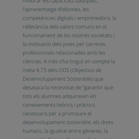
recomanacions i marc de referència
europeu de les competències clau per
a l’aprenentatge permanent. És per
això que s’ha dedicat una especial
atenció a millorar les capacitats
bàsiques, l’aprenentatge d’idiomes, les
competències digitals i emprenedora,
la rellevància dels valors comuns en el
funcionament de les nostres societats
i la motivació dels joves per carreres
professionals relacionades amb les
ciències. A més s’ha tingut en compte
la meta 4.73 dels ODS (Objectius de
Desenvolupament Sostenible) que
desataca la necessitat de “garantir
que tots els alumnes adquireixin els