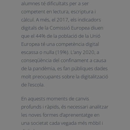
d’adaptar-se al canvi.
El 2015, el programa PISA (Programa
per a l’Avaluació Internacional dels
Alumnes) indica que un de cada cinc
alumnes té dificultats per a ser
competent en lectura, escriptura i
càlcul. A més, el 2017, els indicadors
digitals de la Comissió Europea diuen
que el 44% de la població de la Unió
Europea té una competència digital
escassa o nul·la (19%). L’any 2020, a
conseqüència del confinament a
causa de la pandèmia, es fan
públiques dades molt preocupants
sobre la digitalització de l’escola.