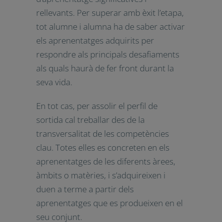
desenvolupat en completar aquesta
fase del seu itinerari formatiu“.
A l’ensenyament bàsic, la relació entre
competències clau i reptes del segle
XXI dona sentit als aprenentatges, ja
que apropa l’escola a situacions,
qüestions i problemes reals de la vida
quotidiana. Això afavoreix situacions
d’aprenentatge significatives i
rellevants. Per superar amb èxit
l’etapa, tot alumne i alumna ha de
saber activar els aprenentatges
adquirits per respondre als principals
desafiaments als quals haurà de fer
front durant la seva vida.