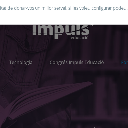
tat de donar-vos un millor servei, si les voleu configurar podeu 
Tecnologia
Congrés Impuls Educació
Fo