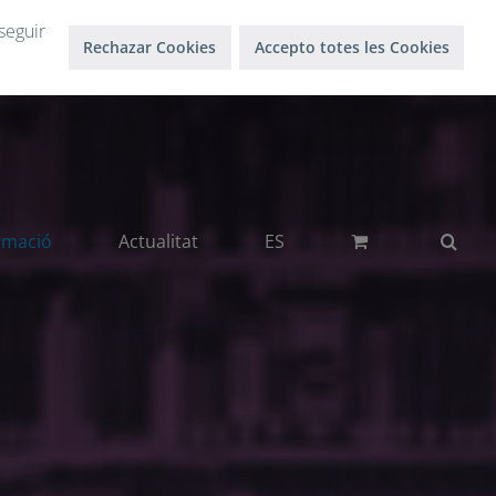
Inici sessió
Surt
seguir
Rechazar Cookies
Accepto totes les Cookies
rmació
Actualitat
ES