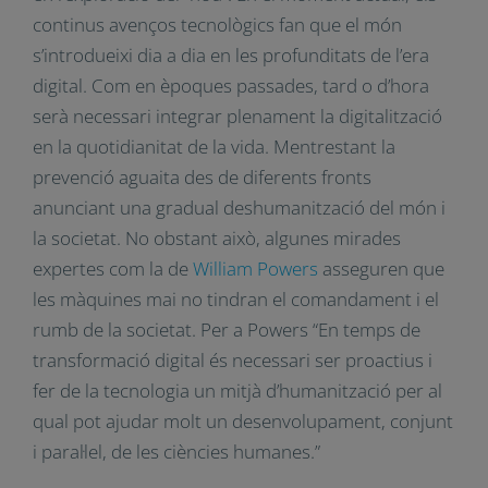
que es resisteixen a deixar el “conegut” per a
introduir-se en l’exploració del “nou”. En el
moment actual, els continus avenços tecnològics
fan que el món s’introdueixi dia a dia en les
profunditats de l’era digital. Com en èpoques
passades, tard o d’hora serà necessari integrar
plenament la digitalització en la quotidianitat de
la vida. Mentrestant la prevenció aguaita des de
diferents fronts anunciant una gradual
deshumanització del món i la societat. No
obstant això, algunes mirades expertes com la
de
William Powers
asseguren que les màquines
mai no tindran el comandament i el rumb de la
societat. Per a Powers “En temps de
transformació digital és necessari ser proactius i
fer de la tecnologia un mitjà d’humanització per