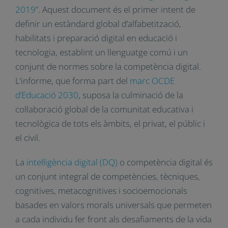
d’estàndards
IEEE
, i l’
institut DQ
(Intel·ligència
Digital). El seu lema és junts podem tancar la
bretxa digital donant suport a la formació i fent
la intel·ligència digital més inclusiva. Al març de
2019 el CDI va publicar l’informe “
Estàndard
Global d’Intel·ligència Digital 2019
”. Aquest
document és el primer intent de definir un
estàndard global d’alfabetització, habilitats i
preparació digital en educació i tecnologia,
establint un llenguatge comú i un conjunt de
normes sobre la competència digital. L’informe,
que forma part del
marc OCDE d’Educació 2030
,
suposa la culminació de la col·laboració global de
la comunitat educativa i tecnològica de tots els
àmbits, el privat, el públic i el civil.