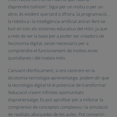
laborals per a les noves generacions que la
dominin. D’una altra banda, el seu potencial per
x
a desenvolupar la capacitat de pensament
estratègic que permet la presa de decisions i
resolució de problemes complexos propis d’un
món altament global i digitalitzat. Com ja va dir
Steve Jobs
“Tothom hauria d’aprendre a
programar un ordinador, perquè t’ensenya a
pensar (…) Veig la informàtica com un art liberal
que hauria d’aprendre tothom”. Sigui per un
motiu o per un altre, és evident que tard o
d’hora, la programació, la robòtica i la
Intel·ligència artificial aniran fent-se buit en tots
els sistemes educatius del món, ja que a més de
ser la base per a poder ser creadors de
l’economia digital, seran necessaris per a