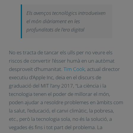
al qual pot ajudar molt un desenvolupament,
conjunt i paral·lel, de les ciències humanes.”
Els avenços tecnològics
introdueixen el món diàriament en
les profunditats de l’era digital
No es tracta de tancar els ulls per no veure els
riscos de convertir l’ésser humà en un autòmat
desproveït d’humanitat.
Tim Cook
, actual
director executiu d’Apple Inc, deia en el discurs
de graduació del MIT l’any 2017, “La ciència i la
tecnologia tenen el poder de millorar el món,
poden ajudar a resoldre problemes en àmbits
com la salut, l’educació, el canvi climàtic, la