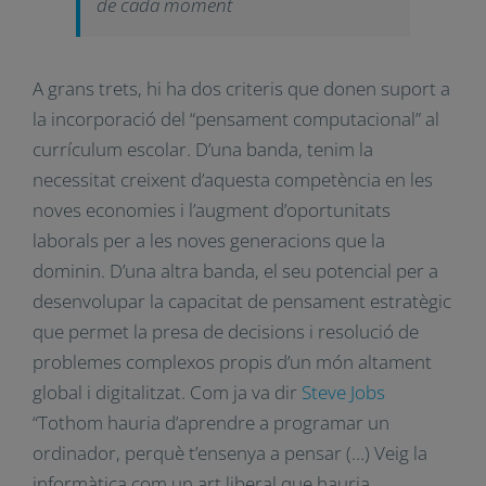
La CDI (Coalició per a DQ)
¿Quieres recibir nuestro newsletter?
considera el “pensament
computacional” part de la DQ
Nombre y Apellidos*
(Intel·ligència Digital) i aconsella la
revisió periòdica del seu contingut
Correo electrónico*
per a anar adaptant-la a les
Idioma*
necessitats socials i econòmiques
de cada moment

Institución*

A grans trets, hi ha dos criteris que donen suport
a la incorporació del “pensament computacional”
Acepto la Política de Privacidad
al currículum escolar. D’una banda, tenim la
Acepto recibir el boletín informativo de Impuls Educació
necessitat creixent d’aquesta competència en les
noves economies i l’augment d’oportunitats