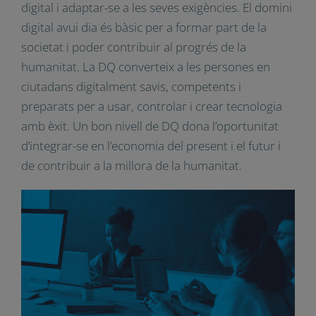
La
intel·ligència digital (DQ)
o competència digital
és un conjunt integral de competències,
tècniques, cognitives, metacognitives i
socioemocionals basades en valors morals
universals que permeten a cada individu fer front
als desafiaments de la vida digital i adaptar-se a
les seves exigències. El domini digital avui dia és
bàsic per a formar part de la societat i poder
contribuir al progrés de la humanitat. La DQ
converteix a les persones en ciutadans
digitalment savis, competents i preparats per a
usar, controlar i crear tecnologia amb èxit. Un
bon nivell de DQ dona l’oportunitat d’integrar-se
en l’economia del present i el futur i de contribuir
a la millora de la humanitat.