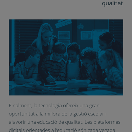
aprendre de manera autònoma i personalitzada.
Per a
David Perkins
és important aprofitar totes
aquestes oportunitats i sincronitzar-les amb
l’aprenentatge a l’aula.
La tecnologia té el potencial de
transformar l’educació creant
oportunitats d’aprenentatge per a una
educació més inclusiva, equitativa i de
qualitat