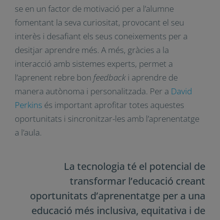
comprendre el funcionament de moltes eines
quotidianes i del mateix món.
Canviant d’enfocament, si ens centrem en la
dicotomia tecnologia-aprenentatge, podem dir
que la tecnologia digital té el potencial de
transformar l’educació creant infinites
oportunitats d’aprenentatge. Es pot aprofitar per
a millorar la comprensió de conceptes
complexos i la simulació de realitats allunyades
de les aules. Pot convertir-se en un factor de
motivació per a l’alumne fomentant la seva
curiositat, provocant el seu interès i desafiant els
seus coneixements per a desitjar aprendre més.
A més, gràcies a la interacció amb sistemes
experts, permet a l’aprenent rebre bon
feedback
i