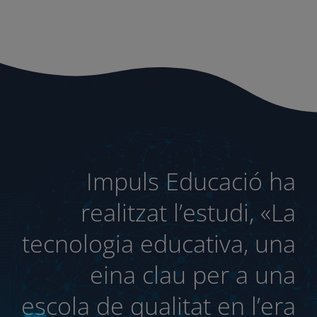
Un dels seus punts més forts és la contribució a
millorar el treball en equip dels docents,
apoderant-los amb utilitats que els permeten
atendre cada alumne i alumna, com a equip, i
afavorint que cada nen i nena creixi en tot el seu
potencial.
En definitiva, la tecnologia ha arribat per a
quedar-se i serà el que la família humana vulgui
que sigui. Treballar per a què estigui alineada
amb els
ODS
contribuirà a la millora del món i la
vida humana.