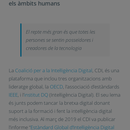
Educar els nens i nenes en una visió
humanista de la tecnologia, perquè la
vegin com una eina de progrés en tots
els àmbits humans
El repte més gran és que totes les
persones se sentin posseïdores i
creadores de la tecnologia
La
Coalició per a la Intel·ligència Digital
, CDI, és
una plataforma que inclou tres organitzacions
amb lideratge global, la
OECD
, l’associació