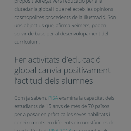
propòsit adreçat vers l’educació per a la
ciutadania global i que reflecteix les opinions
cosmopolites procedents de la Il·lustració. Són
uns objectius que, afirma Reimers, poden
servir de base per al desenvolupament del
currículum.
Fer activitats d’educació
global canvia positivament
l’actitud dels alumnes
Com ja sabem,
PISA
examina la capacitat dels
estudiants de 15 anys de més de 70 països
per a posar en pràctica les seves habilitats i
coneixements en diferents circumstàncies de
la vida. L’estudi
PISA 2018
va preguntar als