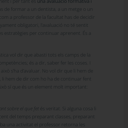
nent i per tant és
una avaluació formativa i
s de formar a un dentista, a un metge o un
 com a professor de la facultat has de decidir
ament obligatori, l’avaluació no té sentit
es estratègies per continuar aprenent. És a
tica vol dir que abasti tots els camps de la
petències; és a dir, saber fer les coses. I
 això s’ha d’avaluar. No vol dir que li hem de
é, li hem de dir com ho ha de continuar fent
Això sí que és un element molt important:
ant sobre el que fet
és veritat. Si alguna cosa li
r cent del temps preparant classes, preparant
ba una activitat el professor retorna les