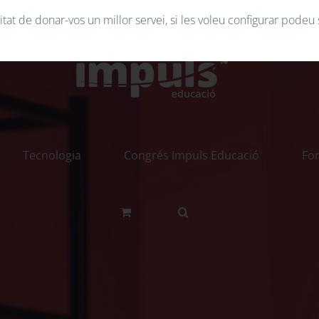
tat de donar-vos un millor servei, si les voleu configurar podeu 
Tecnologia
Congrés Impuls Educació
Fo