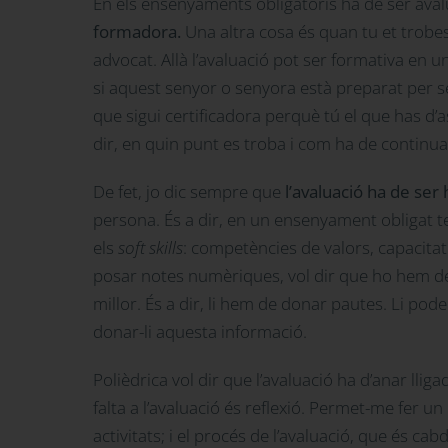
En els ensenyaments obligatoris ha de ser aval
formadora.
Una altra cosa és quan tu et trobe
advocat. Allà l’avaluació pot ser formativa en u
si aquest senyor o senyora està preparat per se
que sigui certificadora perquè tú el que has d’
dir, en quin punt es troba i com ha de continua
De fet, jo dic sempre que
l’avaluació ha de ser h
persona. És a dir, en un ensenyament obligat te
els
soft skills
: competències de valors, capacitat 
posar notes numèriques, vol dir que ho hem de va
millor. És a dir, li hem de donar pautes. Li p
donar-li aquesta informació.
Polièdrica vol dir que l’avaluació ha d’anar lliga
falta a l’avaluació és reflexió. Permet-me fer 
activitats; i el procés de l’avaluació, que és c