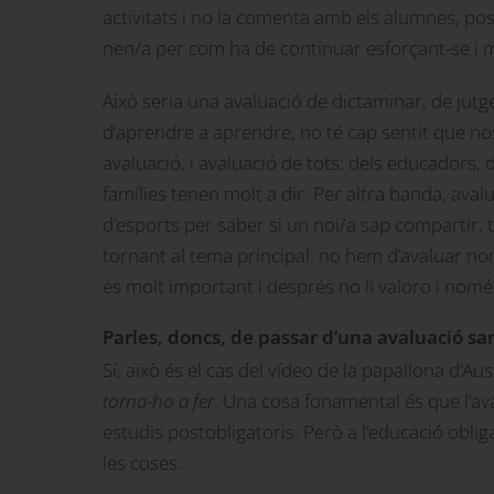
activitats i no la comenta amb els alumnes, pos
nen/a per com ha de continuar esforçant-se i m
Això seria una avaluació de dictaminar, de jutg
d’aprendre a aprendre, no té cap sentit que no
avaluació, i avaluació de tots: dels educadors,
famílies tenen molt a dir. Per altra banda, ava
d’esports per saber si un noi/a sap compartir, 
tornant al tema principal: no hem d’avaluar nomé
és molt important i després no li valoro i només
Parles, doncs, de passar d’una avaluació s
Sí, això és el cas del vídeo de la papallona d’Aus
torna-ho a fer
. Una cosa fonamental és que l’ava
estudis postobligatoris. Però a l’educació oblig
les coses.