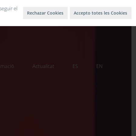
Inici sessió
Surt
seguir el
Rechazar Cookies
Accepto totes les Cookies
rmació
Actualitat
ES
EN