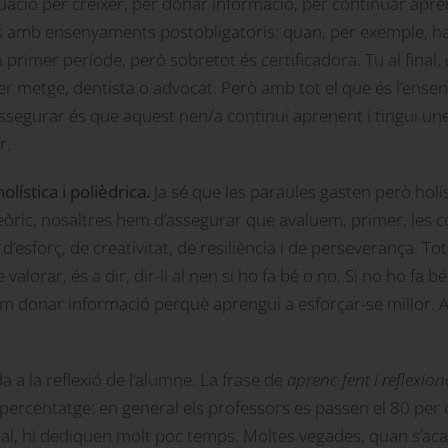
uació per créixer, per donar informació, per continuar apre
s amb ensenyaments postobligatoris: quan, per exemple, ha
n primer període, però sobretot és certificadora. Tu al final,
r metge, dentista o advocat. Però amb tot el que és l’enseny
assegurar és que aquest nen/a continuï aprenent i tingui un
r.
olística i polièdrica.
Ja sé que les paraules gasten però holís
òric, nosaltres hem d’assegurar que avaluem, primer, les com
d’esforç, de creativitat, de resiliència i de perseverança. Tot
lorar, és a dir, dir-li al nen si ho fa bé o no. Si no ho fa b
odem donar informació perquè aprengui a esforçar-se millor. 
da a la reflexió de l’alumne. La frase de
aprenc fent i reflexion
un percentatge: en general els professors es passen el 80 pe
abdal, hi dediquen molt poc temps. Moltes vegades, quan s’aca