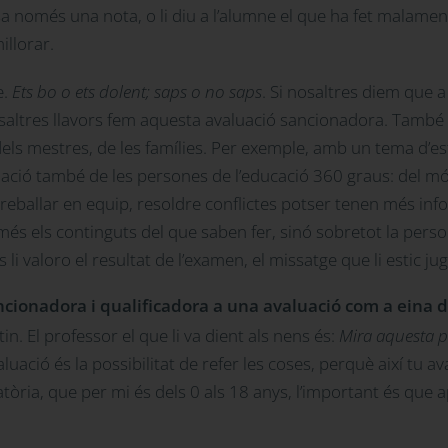
a només una nota, o li diu a l’alumne el que ha fet malamen
illorar.
e.
Ets bo o ets dolent; saps o no saps
. Si nosaltres diem que 
saltres llavors fem aquesta avaluació sancionadora. També 
 dels mestres, de les famílies. Per exemple, amb un tema d’es
luació també de les persones de l’educació 360 graus: del m
treballar en equip, resoldre conflictes potser tenen més in
s els continguts del que saben fer, sinó sobretot la persona 
 li valoro el resultat de l’examen, el missatge que li estic
ancionadora i qualificadora a una avaluació com a eina 
tin. El professor el que li va dient als nens és:
Mira aquesta pa
luació és la possibilitat de refer les coses, perquè així tu a
atòria, que per mi és dels 0 als 18 anys, l’important és que