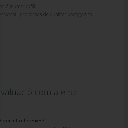
ció Jaume Bofill.
fessional i processos de qualitat pedagògica i
avaluació com a eina
A què et refereixes?