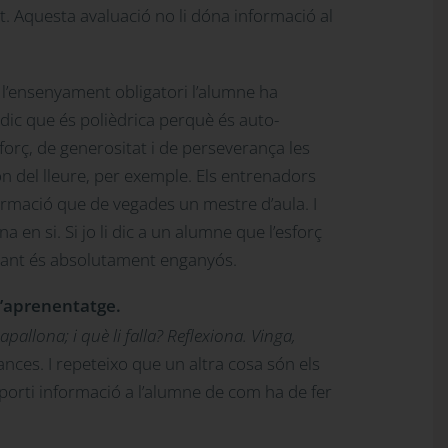
t. Aquesta avaluació no li dóna informació al
a l’ensenyament obligatori l’alumne ha
dic que és polièdrica perquè és auto-
forç, de generositat i de perseverança les
ón del lleure, per exemple. Els entrenadors
formació que de vegades un mestre d’aula. I
en si. Si jo li dic a un alumne que l’esforç
 jugant és absolutament enganyós.
d’aprenentatge.
pallona; i què li falla? Reflexiona. Vinga,
vances. I repeteixo que un altra cosa són els
 aporti informació a l’alumne de com ha de fer