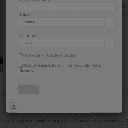
És també membre de
Educació Demà
de la Funda
Ha escrit articles sobre lideratge, avaluació pro
Idioma*
educativa.

Institución*

Acepto la Política de Privacidad
Acepto recibir el boletín informativo de Impuls
Educació
ncionadora i qualificadora a una 
x
 sentit a parlar moltes vegades d’avaluació polièdrica. 