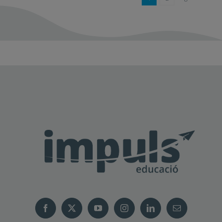
Dream schools, un model
pedagògic personalitzat i
sostenible pels nous temps
Següent
1
2