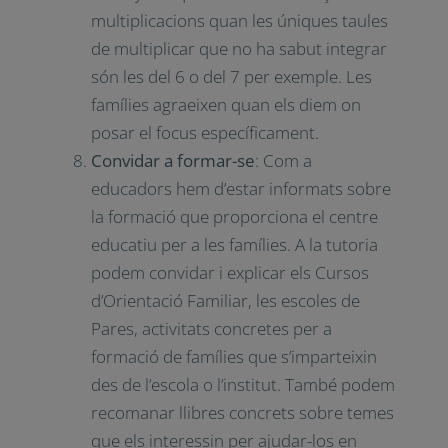
per manca de temps, per manca de
Nombre y Apellidos*
mitjans, etc.
Amb dades objectives
: Cada alumne/a
Correo electrónico*
és diferent i únic. Per això, quan tenim
una tutoria amb una família és
Idioma*
imprescindible saber on necessita

millorar l’alumne/a. No podem
Institución*
assenyalar que necessita reforçar les

multiplicacions quan les úniques
taules de multiplicar que no ha sabut
Acepto la Política de Privacidad
integrar són les del 6 o del 7 per
Acepto recibir el boletín informativo de Impuls Educació
exemple. Les famílies agraeixen quan
els diem on posar el focus
específicament.
Convidar a formar-se
: Com a
x
educadors hem d’estar informats