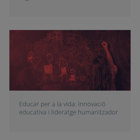
L’escola davant dels reptes del
segle XXI