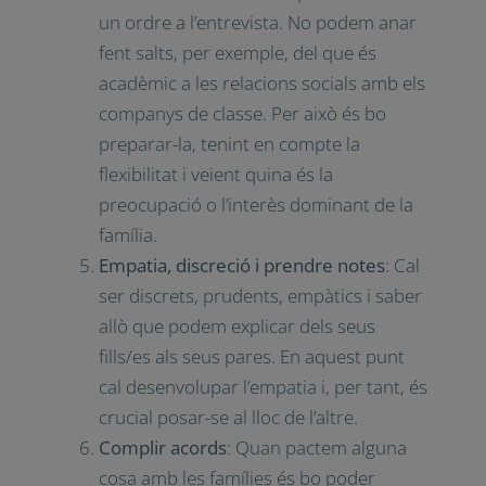
tutoria, etc.
Marcar objectius a casa i a l’escola
: en
acabar la tutoria és bo que la família
tingui clar quins seran els objectius
que cal tenir en compte fins a la
pròxima trobada.
Ordre i flexibilitat
: És important
establir un ordre a l’entrevista. No
podem anar fent salts, per exemple,
del que és acadèmic a les relacions
socials amb els companys de classe.
Per això és bo preparar-la, tenint en
compte la flexibilitat i veient quina és
la preocupació o l’interès dominant de
la família.
Empatia, discreció i prendre notes
: