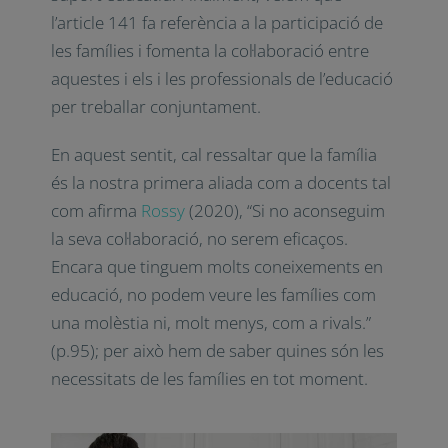
que també és un procés d’acollir i
acompanyar els alumnes amb diferents
necessitats específiques de suport
educatiu. Finalment, veiem que l’article 141
fa referència a la participació de les famílies
i fomenta la col·laboració entre aquestes i
els i les professionals de l’educació per
treballar conjuntament.
En aquest sentit, cal ressaltar que la família
és la nostra primera aliada com a docents
tal com afirma
Rossy
(2020), “
Si no
aconseguim la seva col·laboració, no serem
eficaços
. Encara que tinguem molts
coneixements en educació, no podem veure
les famílies com una molèstia ni, molt