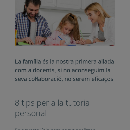
menys, com a rivals.” (p.95); per això hem
de saber quines són les necessitats de les
famílies en tot moment.
La família és la nostra primera
aliada com a docents, s
i no
aconseguim la seva col·laboració, no
serem eficaços