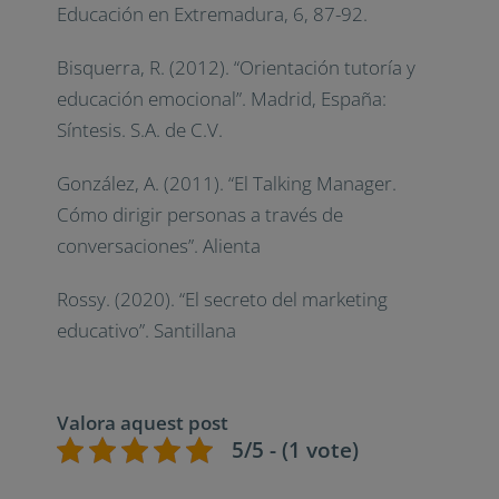
Ley Orgánica 3/2020, de 29 de diciembre,
por la que se modifica la Ley Orgánica
2/2006, de 3 de mayo, de Educación.
Boletín Oficial del Estado, núm. 340, de 30
de diciembre de 2020, p. 94090-94141.
Fernández, P. (2010). “Tutoría, tarea
compartida”. Autodidacta. Revista de la
Educación en Extremadura, 6, 87-92.
Bisquerra, R. (2012). “Orientación tutoría y
educación emocional”. Madrid, España:
Síntesis. S.A. de C.V.
González, A. (2011). “El Talking Manager.
Cómo dirigir personas a través de