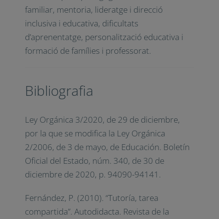
millorar el rendiment
socioemocional i acadèmic dels i les
alumnes
Diego Ledesma
és mestre d’Educació
Primària i Psicopedagog. Considera que els
dos grans reptes de l’educació són la
inclusió i l’orientació familiar. Està interessat
en temes de psicopedagogia, cursos
d’orientació familiar, mentoria, lideratge i
direcció inclusiva i educativa, dificultats
d’aprenentatge, personalització educativa i
formació de famílies i professorat.
Bibliografia