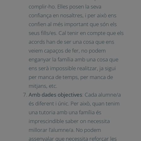
Cal ser discrets, prudents, empàtics i
saber allò que podem explicar dels
seus fills/es als seus pares. En aquest
punt cal desenvolupar l’empatia i, per
tant, és crucial posar-se al lloc de
l’altre.
Complir acords
: Quan pactem alguna
cosa amb les famílies és bo poder
complir-ho. Elles posen la seva
confiança en nosaltres, i per això ens
confien al més important que són els
seus fills/es. Cal tenir en compte que
els acords han de ser una cosa que
ens veiem capaços de fer, no podem
enganyar la família amb una cosa que
¿Quieres recibir nuestro newsletter?
ens serà impossible realitzar, ja sigui