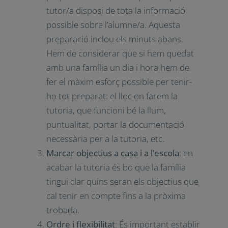
acabem caient que tot és molt dolent
o massa bo.
Preparar-se
: per a les famílies cada
fill/a és únic, per tant, en enfrontar-
nos a la tutoria cal pensar que és
imprescindible preparar-la. Per això
requereix que el tutor/a disposi de
tota la informació possible sobre
l’alumne/a. Aquesta preparació inclou
els minuts abans. Hem de considerar
que si hem quedat amb una família un
dia i hora hem de fer el màxim esforç
possible per tenir-ho tot preparat: el
lloc on farem la tutoria, que funcioni
bé la llum, puntualitat, portar la
documentació necessària per a la