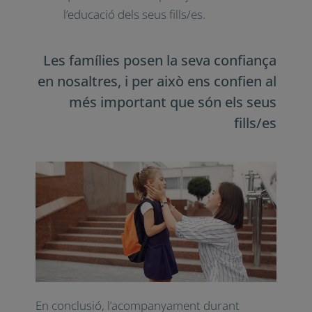
sobre la formació que proporciona el
centre educatiu per a les famílies. A la
tutoria podem convidar i explicar els
Cursos d’Orientació Familiar, les
escoles de Pares, activitats concretes
per a formació de famílies que
s’imparteixin des de l’escola o l’institut.
També podem recomanar llibres
concrets sobre temes que els
interessin per ajudar-los en l’educació
dels seus fills/es.
Les famílies posen la seva
confiança en nosaltres, i per això
ens confien al més important que
són els seus fills/es