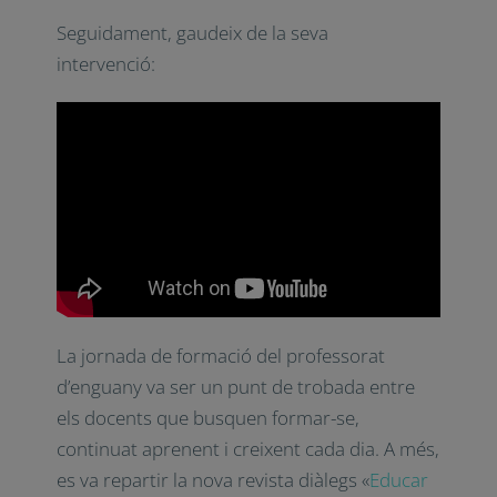
Seguidament, gaudeix de la seva
intervenció:
La jornada de formació del professorat
d’enguany va ser un punt de trobada entre
els docents que busquen formar-se,
continuat aprenent i creixent cada dia. A més,
es va repartir la nova revista diàlegs «
Educar