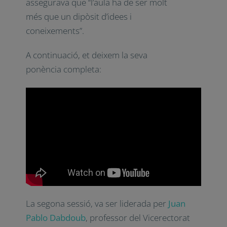
assegurava que “l’aula ha de ser molt
més que un dipòsit d’idees i
coneixements”.
A continuació, et deixem la seva
ponència completa:
La segona sessió, va ser liderada per
Juan
Pablo Dabdoub
, professor del Vicerectorat