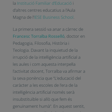
la
Institució Familiar d’Educació
i
d’altres centres educatius a l’Aula
Magna de l’
IESE Business School
.
La primera sessió va anar a càrrec de
Francesc Torralba Rosselló
, doctor en
Pedagogia, Filosofia, Història i
Teologia. Davant la inquietud de la
irrupció de la intel·ligència artificial a
les aules i com aquesta interpel·la
l’activitat docent, Torralba va afirmar a
la seva ponència que “L’educació del
caràcter a les escoles de l’era de la
intel·ligència artificial només serà
insubstituïble si allò que fem és
genuïnament humà”. En aquest sentit,