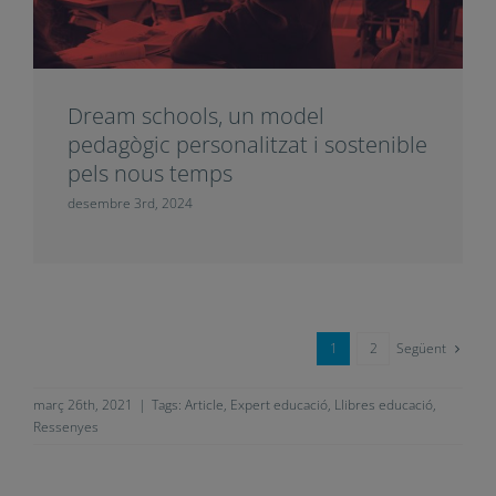
Dream schools, un model
pedagògic personalitzat i sostenible
pels nous temps
desembre 3rd, 2024
Següent
1
2
març 26th, 2021
|
Tags:
Article
,
Expert educació
,
Llibres educació
,
Ressenyes