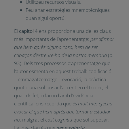
Utilitzeu recursos visuals.
Feu anar estratègies mnemotècniques
quan sigui oportú.
El
capítol 4
ens proporciona una de les claus
més importants de l’aprenentatge:
per afirmar
que hem après alguna cosa, hem de ser
capaços d’extreure-ho de la nostra memòria
(p.
93). Dels tres processos d’aprenentatge que
l’autor esmenta en aquest treball: codificació
– emmagatzematge – evocació, la pràctica
quotidiana sol posar l’accent en el tercer, el
qual, de fet, i d’acord amb l’evidència
científica, ens recorda que
és molt més efectiu
evocar el que hem après que tornar a estudiar-
ho
, malgrat el
cost cognitiu
que sol suposar.
La idea clau és que
per a enfortir