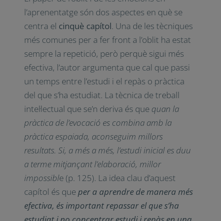
l’aprenentatge són dos aspectes en què se
centra el
cinquè capítol
. Una de les tècniques
més comunes per a fer front a l’oblit ha estat
sempre la repetició, però perquè sigui més
efectiva, l’autor argumenta que cal que passi
un temps entre l’estudi i el repàs o pràctica
del que s’ha estudiat. La tècnica de treball
intel·lectual que se’n deriva és que
quan la
pràctica de l’evocació es combina amb la
pràctica espaiada, aconseguim millors
resultats. Si, a més a més, l’estudi inicial es duu
a terme mitjançant l’elaboració, millor
impossibl
e (p. 125). La idea clau d’aquest
capítol és que
per a aprendre de manera més
efectiva, és important repassar el que s’ha
estudiat i no concentrar estudi i repàs en una