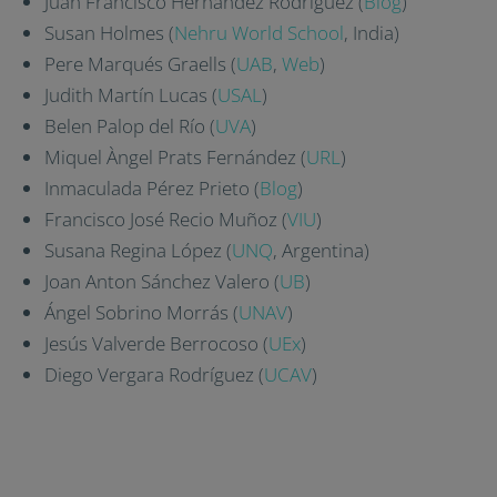
Juan Francisco Hernández Rodríguez (
Blog
)
Susan Holmes (
Nehru World School
, India)
Pere Marqués Graells (
UAB
,
Web
)
Judith Martín Lucas (
USAL
)
Belen Palop del Río (
UVA
)
Miquel Àngel Prats Fernández (
URL
)
Inmaculada Pérez Prieto (
Blog
)
Francisco José Recio Muñoz (
VIU
)
Susana Regina López (
UNQ
, Argentina)
Joan Anton Sánchez Valero (
UB
)
Ángel Sobrino Morrás (
UNAV
)
Jesús Valverde Berrocoso (
UEx
)
Diego Vergara Rodríguez (
UCAV
)