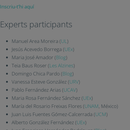
Inscriu-t’hi aquí
Experts participants
Manuel Area Moreira (
UL
)
Jesús Acevedo Borrega (
UEx
)
Maria José Amador (
Blog
)
Teia Baus Roser (
Les Alzines
)
Domingo Chica Pardo (
Blog
)
Vanessa Esteve González (
URV
)
Pablo Fernández Arias (
UCAV
)
Maria Rosa Fernández Sánchez (
UEx
)
María del Rosario Freixas Flores (
UNAM
, México)
Juan Luis Fuentes Gómez-Calcerrada (
UCM
)
Alberto González Fernández (
UEx
)