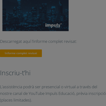
Descarregat aquí l’informe complet revisat:
Informe complet revisat
Inscriu-t’hi
L’assistència podrà ser presencial o virtual a través del
nostre canal de YouTube Impuls Educació, prèvia inscripció
(places limitades).