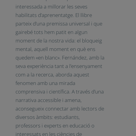
totes les edats, sinó també en una
eina valuosa per a educadors i
qualsevol persona interessada a
millorar les seves habilitats
d’aprenentatge. El llibre parteix d’una
premissa universal i que gairebé tots
hem patit en algun moment de la
nostra vida: el bloqueig mental,
aquell moment en què ens quedem
«en blanc». Fernández, amb la seva
experiència tant a l’ensenyament
com a la recerca, aborda aquest
fenomen amb una mirada
comprensiva i científica. A través
d’una narrativa accessible i amena,
aconsegueix connectar amb lectors