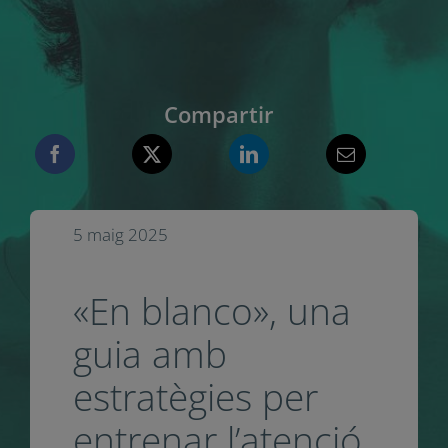
Compartir
5 maig 2025
«En blanco», una
guia amb
estratègies per
entrenar l’atenció,