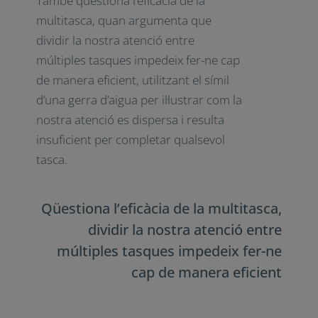
importància de l’atenció «top-down»,
el control focalitzat de la nostra
atenció, i la necessitat d’establir
rutines constants per crear hàbits.
També qüestiona l’eficàcia de la
multitasca, quan argumenta que
dividir la nostra atenció entre
múltiples tasques impedeix fer-ne
cap de manera eficient, utilitzant el
símil d’una gerra d’aigua per il·lustrar
com la nostra atenció es dispersa i
resulta insuficient per completar
qualsevol tasca.
Qüestiona l’eficàcia de la