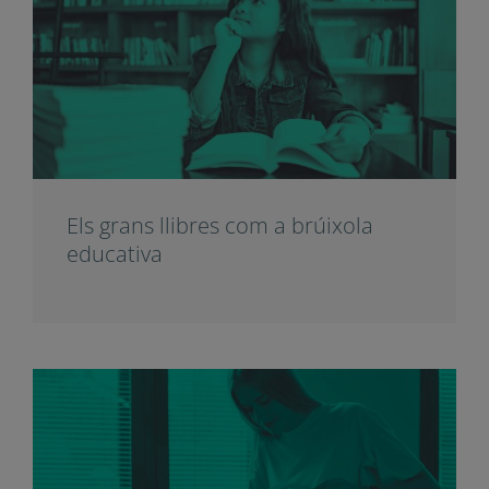
Educar el caràcter per a un
lideratge global amb impacte
Els grans llibres com a brúixola