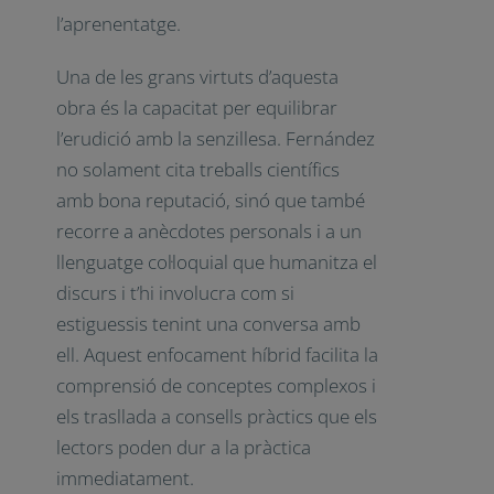
de diversos àmbits: estudiants,
professors i experts en educació o
interessats en les ciències de
l’aprenentatge.
Una de les grans virtuts d’aquesta
obra és la capacitat per equilibrar
l’erudició amb la senzillesa.
Fernández no solament cita treballs
científics amb bona reputació, sinó
que també recorre a anècdotes
personals i a un llenguatge col·loquial
que humanitza el discurs i t’hi
involucra com si estiguessis tenint
una conversa amb ell. Aquest
enfocament híbrid facilita la