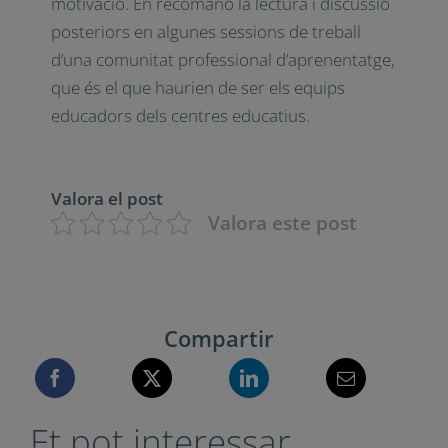
“En blanco”, en definitiva, esdevé una guia
imprescindible per als que busquen
optimitzar els processos d’aprenentatge.
Fernández ofereix una obra que no només
ajuda a superar el bloqueig mental temut,
sinó que també proporciona eines
pràctiques i basades en evidència científica
per millorar l’atenció, la memòria i la
motivació. En recomano la lectura i
discussió posteriors en algunes sessions de
treball d’una comunitat professional
d’aprenentatge, que és el que haurien de
ser els equips educadors dels centres
educatius.