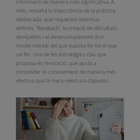
destaca l’estratègia del «chunking», que
consisteix a dividir les unitats
d’aprenentatge en parts més petites per
reduir la càrrega cognitiva i organitzar la
informació de manera més significativa.
A més, ressalta la importància de la
pràctica deliberada, que requereix
objectius definits, “feedback”, la creació
de dificultats desitjables i el
¿Quieres recibir nuestro newsletter?
desenvolupament d’un model mental del
que suposa fer bé el que cal fer. Una de
Nombre y Apellidos*
les estratègies clau que proposa és
l’evocació, que ajuda a consolidar el
Correo electrónico*
coneixement de manera més efectiva
Idioma*
que la mera relectura d’apunts.
