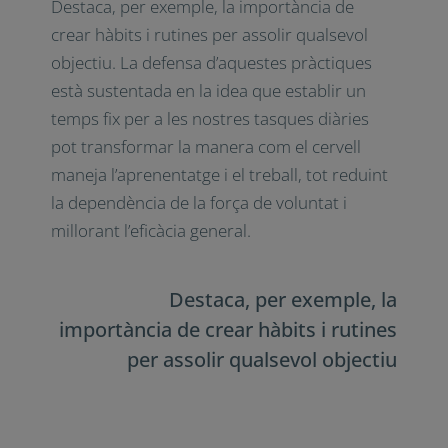
Més enllà del món de
l’educació
El llibre no es queda només en l’àmbit
acadèmic. Les seves recomanacions són
aplicables a diverses facetes de la vida
diària. Destaca, per exemple, la importància
de crear hàbits i rutines per assolir
qualsevol objectiu. La defensa d’aquestes
pràctiques està sustentada en la idea que
establir un temps fix per a les nostres
tasques diàries pot transformar la manera
com el cervell maneja l’aprenentatge i el
treball, tot reduint la dependència de la
força de voluntat i millorant l’eficàcia
general.