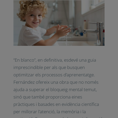
Destaca, per exemple,
la
importància de crear hàbits i
rutines per assolir qualsevol
objectiu