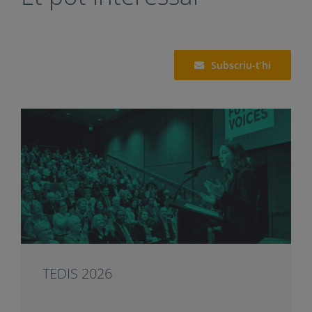
Valora el post
Valora este post
Compartir
Et pot interessar
Subscriu-t’hi