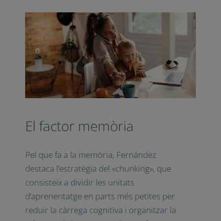
multitasca, d
ividir la nostra atenció
entre múltiples tasques impedeix
fer-ne cap de manera eficient
El factor memòria
Pel que fa a la memòria, Fernández