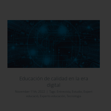
Educación de calidad en la era
digital
November 11th, 2022
|
Tags:
Entrevista
,
Estudio
,
Expert
educació
,
Experto educación
,
Tecnologia