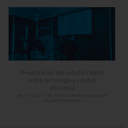
Presentación del estudio Delphi
sobre tecnología y calidad
educativa
May 17th, 2022
|
Tags:
Estudio
,
Expert educació
,
Experto
educación
,
Presentación