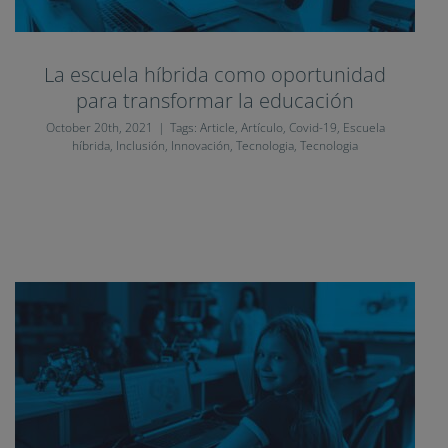
La escuela híbrida como oportunidad
para transformar la educación
October 20th, 2021
|
Tags:
Article
,
Artículo
,
Covid-19
,
Escuela
híbrida
,
Inclusión
,
Innovación
,
Tecnologia
,
Tecnologia