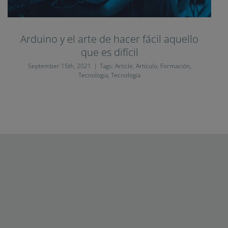
Arduino y el arte de hacer fácil aquello
que es difícil
September 15th, 2021
|
Tags:
Article
,
Artículo
,
Formación
,
Tecnologia
,
Tecnologia