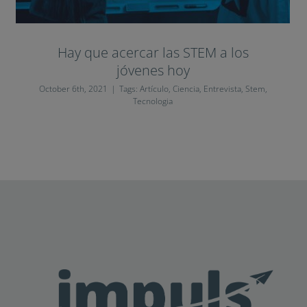
Hay que acercar las STEM a los
jóvenes hoy
October 6th, 2021
|
Tags:
Artículo
,
Ciencia
,
Entrevista
,
Stem
,
Tecnologia