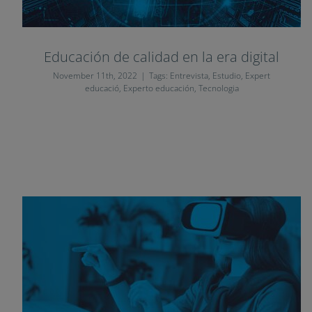
Educación de calidad en la era digital
November 11th, 2022
|
Tags:
Entrevista
,
Estudio
,
Expert
educació
,
Experto educación
,
Tecnologia