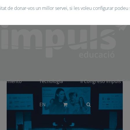
tat de donar-vos un millor servei, si les voleu configurar podeu 
Tecnologia
nsamiento
Tecnología
II Congreso Impuls Ed
EN