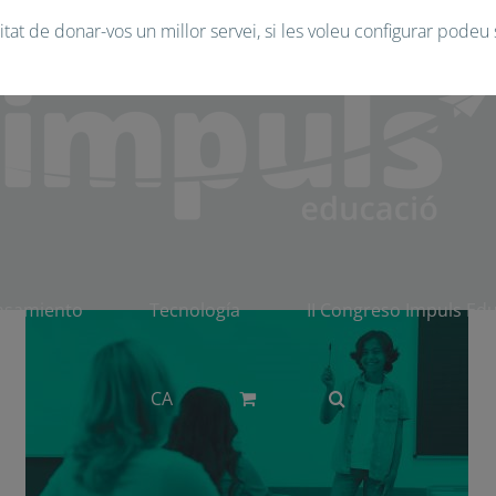
tat de donar-vos un millor servei, si les voleu configurar podeu 
Competencia oral
nsamiento
Tecnología
II Congreso Impuls Ed
CA