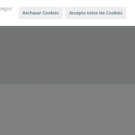
Inicio sesión
Salir
seguir
Rechazar Cookies
Accepto totes les Cookies
ucació
Formación
Actualidad