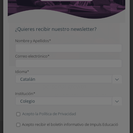
¿Quieres recibir nuestro newsletter?
Nombre y Apellidos*
Correo electrónico*
Idioma*
Educating to be. Virtue as a path of

personal growth
Institución*
April 2nd, 2024
|
Tags:
Experts education
,
Interview

Acepto la Política de Privacidad
Acepto recibir el boletín informativo de Impuls Educació