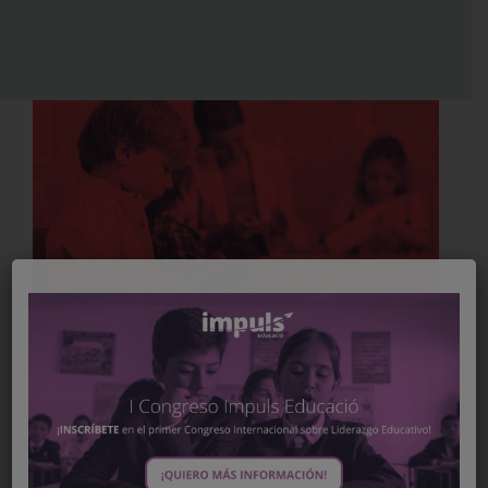
Every student learns by design, not
by chance
April 2nd, 2024
|
Tags:
Entrevista
,
Experts education