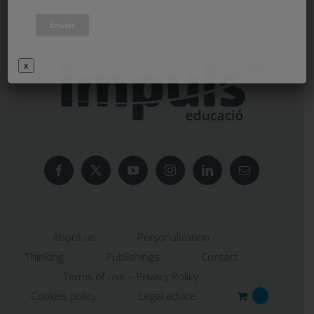
x
About us
Personalization
Thinking
Publishings
Contact
Terms of use – Privacy Policy
Cookies policy
Legal advice
0