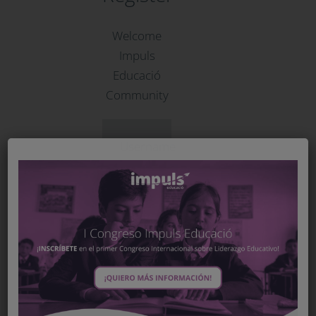
Welcome
Impuls
Educació
Community
Username
Email
We
have
sent