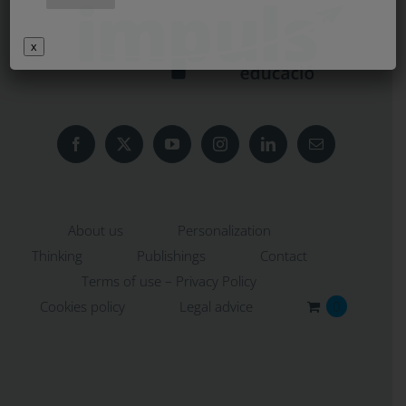
x
About us
Personalization
Thinking
Publishings
Contact
Terms of use – Privacy Policy
Cookies policy
Legal advice
0