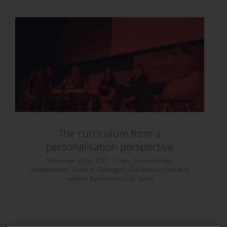
The curriculum from a
personalisation perspective
November 22nd, 2021
|
Tags:
Competences
,
Competències
,
Content
,
Continguts
,
Currículum
,
Education
experts
,
Expert educació
,
Video