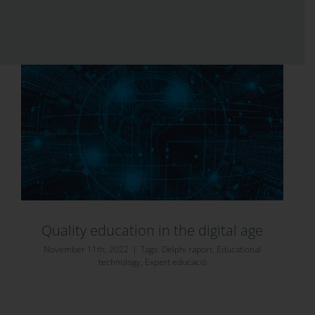
Quality education in the digital age
November 11th, 2022
|
Tags:
Delphi raport
,
Educational
technology
,
Expert educació