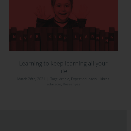
Learning to keep learning all your
life
March 26th, 2021
|
Tags:
Article
,
Expert educació
,
Llibres
educació
,
Ressenyes