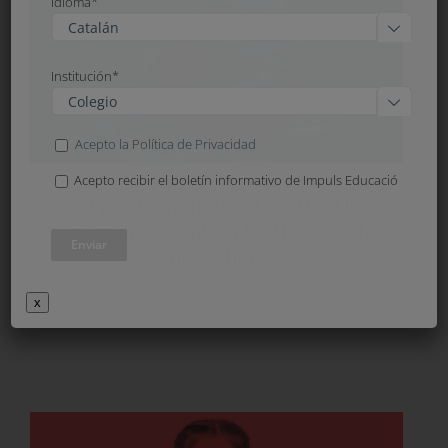
Idioma*

Institución*

Acepto la Política de Privacidad
Acepto recibir el boletín informativo de Impuls Educació
Did you know that critical thinking
is key in education for the age of
innovation?
March 26th, 2021
|
Tags:
Expert educació
,
Publicaciones
,
Publishings
,
Report
x