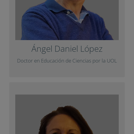
en el informe
Impuls
Ha colaborado con
Delphi sobre pensamiento y con un artículo
.
Diàlegs
para la revista
Ángel Daniel López
+ Info
Doctor en Educación de Ciencias por la
UOL
María Pilar Almajano
Lleva más de 20 años como docente en la