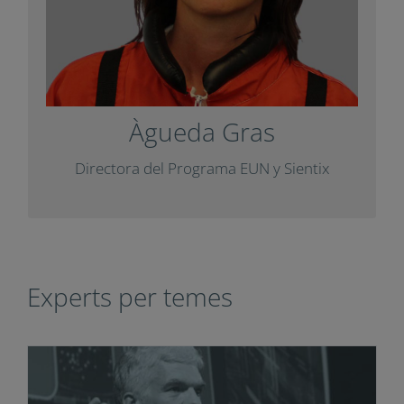
con una
Impuls
Ha colaborado con
.
Diàlegs
entrevista para la revista
Àgueda Gras
+ Info
Directora del Programa EUN y Sientix
Experts per temes