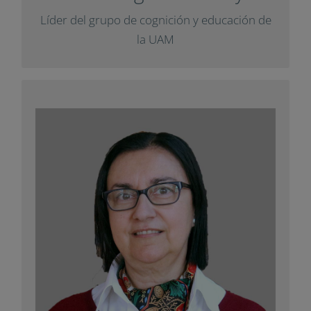
+ Info
Líder del grupo de cognición y educación
de la UAM
Mª Antonia Manasassero
Investigadora principal del Grupo de
Investigación Psicosocial en Trabajo,
Organizaciones y Recursos Humanos de la
.
UIB
como miembro
Impuls
Ha colaborado con
del comité científico del informe Delphi
sobre pensamiento y en un artículo para la