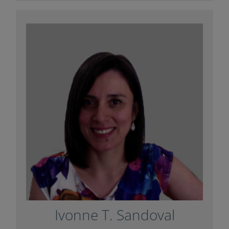
Ivonne T. Sandoval
Sus investigaciones están relacionadas con
profesores de matemáticas y el uso de la
tecnología, la evaluación del currículum de
y el razonamiento
STEM
matemáticas o las
espacial.
con un artículo
Impuls
Ha colaborado con
.
Diàlegs
para la revista
Ivonne T. Sandoval
+ Info