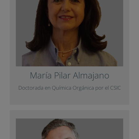
Universidad Politécnica de Cataluña (UPC).
Sus líneas de investigación son los
antioxidantes naturales y la mejora del
aprendizaje de los estudiantes.
con un artículo
Impuls
Ha colaborado con
.
Diàlegs
para la revista
María Pilar Almajano
+ Info
Doctorada en Química Orgánica por el CSIC
David Cuartielles