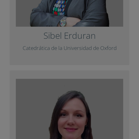
.
Diàlegs
para la revista
+ Info
Sibel Erduran
Catedrática de la Universidad de Oxford
Olga Ioannidou
Investigadora postdoctoral en el
Departamento de Educación de la
Universidad de Oxford y responsable de