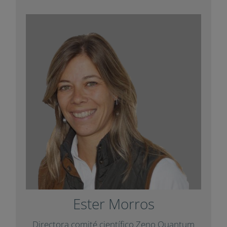
Ester Morros
Directora del comité científico y gerente de
Zeno
formación y comunicación de
, compañía que apuesta por
Quantum
. Máster en Recursos
blended
sistemas
Humanos de las organizaciones.
¿Quieres recibir nuestro newsletter?
con un artículo
Impuls
Ha colaborado con
Nombre y Apellidos*
.
Diàlegs
para la revista
Correo electrónico*
Ester Morros
+ Info
Idioma*
Directora comité científico Zeno Quantum
