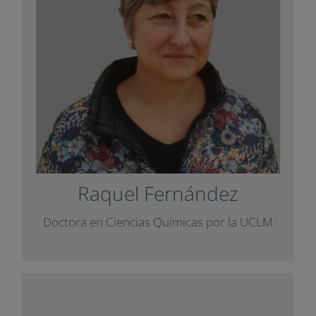
ámbito de la educación científica
plurilingüe, especialmente enfocada en la
percepción de las ciencias de los
estudiantes y el público en general
.
STEM
(dominio afectivo) en el área de
con una
Impuls
Ha colaborado con
.
Diàlegs
entrevista para la revista
Raquel Fernández
+ Info
Doctora en Ciencias Químicas por la UCLM