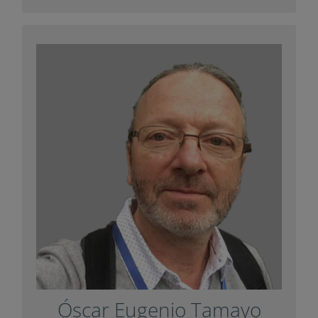
Óscar E. Tamayo
Su investigación se centra en la enseñanza
y el aprendizaje de las ciencias; en el
lenguaje, la argumentación, la
metacognición en el aula de ciencias o la
formación de pensamiento crítico.
en el informe
Impuls
Ha colaborado con
Delphi sobre pensamiento y con un artículo
.
Diàlegs
para la revista
Óscar Eugenio Tamayo