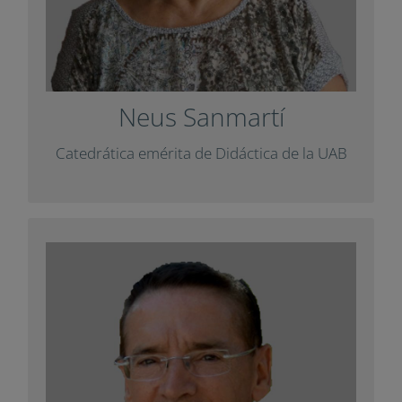
del comité científico del informe Delphi
sobre pensamiento y en una entrevista
.
Diàlegs
para la revista
Neus Sanmartí
+ Info
Catedrática emérita de Didáctica de la UAB
Ángel Vázquez
Doctor en Filosofía y Ciencias de la
Educación. Miembro del Grupo de
Investigación del Instituto de Investigación