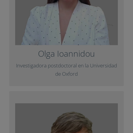
.
FEDORA
investigación en el proyecto
con un artículo
Impuls
Ha colaborado con
.
Diàlegs
para la revista
Olga Ioannidou
+ Info
Investigadora postdoctoral en la
Universidad de Oxford
Raquel Fernández
Su trayectoria profesional se centra en el