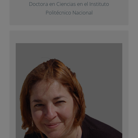
Doctora en Ciencias en el Instituto
Politécnico Nacional
Natalia Solano
Ha orientado su trayectoria en el ámbito de
la salud y de la educación, donde ha
investigado sobre el desarrollo de la
imagen corporal en el ciclo vital y
coordinando programas de educación para
la salud.
con una
Impuls
Ha colaborado con