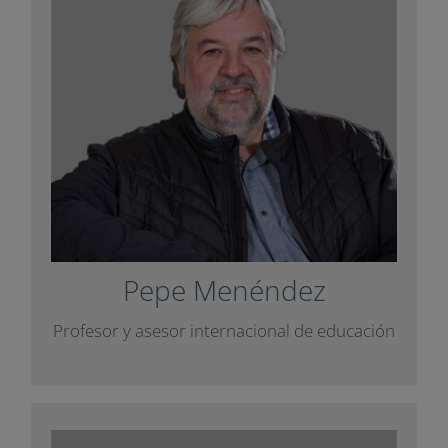
Colaborador en la creación e impulso del
proyecto de transformación educativa
Horizonte 2020 y cofundador de la
asociación europea de centros educativos
.
Education
International
en el informe
Impuls
Ha colaborado con
Delphi sobre pensamiento y con un artículo
.
Diàlegs
para la revista
Pepe Menéndez
+ Info
Profesor y asesor internacional de
educación