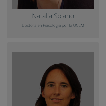
.
Diàlegs
entrevista para la revista
Natalia Solano
+ Info
Doctora en Psicología por la UCLM
Àgueda Gras
Jefa del Departamento de Educación
donde supervisa la
EUN
Científica de
STEM
coordinación de todos los proyectos
en los que participan. Además, se encarga
.
Scientix
de la gestión diaria de