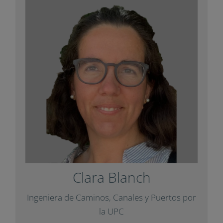
Clara Blanch
Docente de matemáticas en secundaria y
bachillerato Internacional. Actualmente, es
doctoranda de Educación en Ingeniería,
Ciencias y Tecnología por la UPC.
con un artículo
Impuls
Ha colaborado con
.
Diàlegs
para la revista
Clara Blanch
+ Info
Ingeniera de Caminos, Canales y Puertos
por la UPC