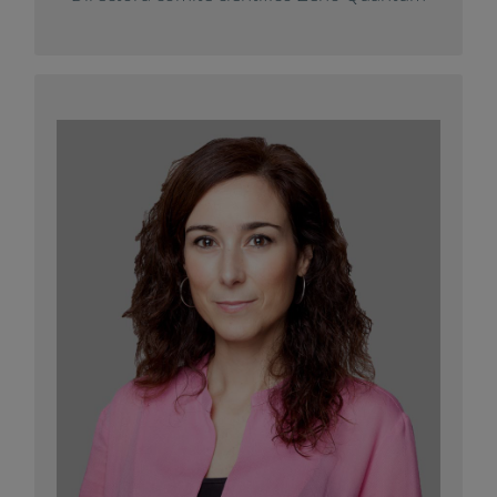
Institución*

Acepto la Política de Privacidad
Acepto recibir el boletín informativo de Impuls Educació
Sílvia Planella
Ingeniera Técnica y Arquitecta Técnica.
Ofrece sus servicios profesionales bajo la
x
.
Consultoria
Enginy
marca
con un artículo
Impuls
Ha colaborado con
.
Diàlegs
para la revista
+ Info