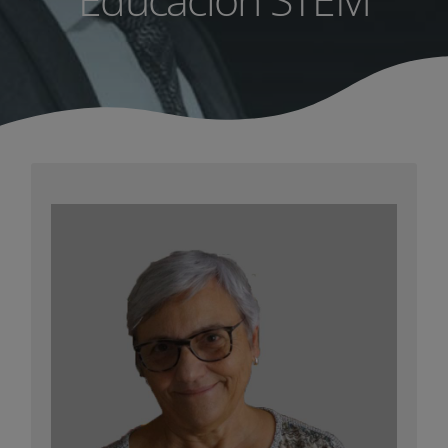
Neus Sanmartí
Experta en temas relacionados con el
desarrollo curricular y la evaluación, el
lenguaje relacionado con el aprendizaje
científico y la educación ambiental.
como miembro
Impuls
Ha colaborado con