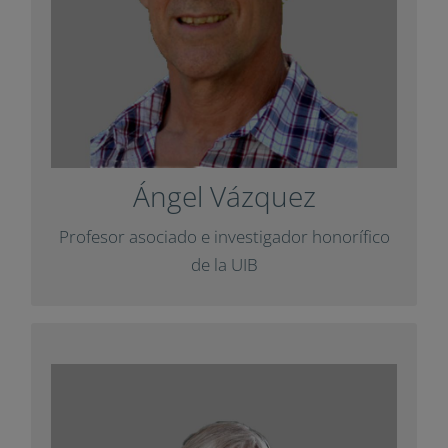
).
UIB
e Innovación Educativa (
en el informe
Impuls
Ha colaborado con
Delphi sobre pensamiento y para la revista
.
Diàlegs
Ángel Vázquez
+ Info
Profesor asociado e investigador honorífico
de la UIB
Pepe Menéndez