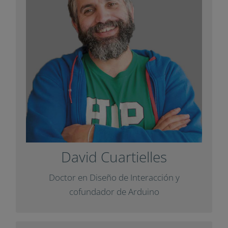
Licenciado en Ingeniería de
Telecomunicaciones y uno de los
cofundadores de la plataforma de código
abierto Arduino. Además, fundó el
de la Universidad de
IOIO
laboratorio
Malmö.
con una
Impuls
Ha colaborado con
.
Diàlegs
entrevista para la revista
David Cuartielles
+ Info
Doctor en Diseño de Interacción y
cofundador de Arduino