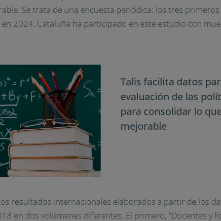
able. Se trata de una encuesta periódica: los tres primeros
ar en 2024. Cataluña ha participado en este estudio con mue
Talis facilita datos pa
evaluación de las polí
para consolidar lo que
mejorable
os resultados internacionales elaborados a partir de los d
18 en dos volúmenes diferentes. El primero, “Docentes y lí