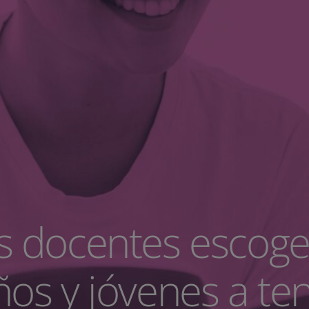
s docentes escoge
ños y jóvenes a te