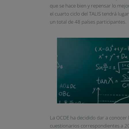
que se hace bien y repensar lo mejor
el cuarto ciclo del TALIS tendrá lug
un total de 48 países participantes.
La OCDE ha decidido dar a conocer l
cuestionarios correspondientes a 20