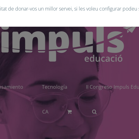
tat de donar-vos un millor servei, si les voleu configurar podeu 
nsamiento
Tecnología
II Congreso Impuls Ed
CA