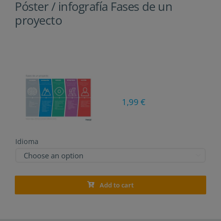
Póster / infografía Fases de un
proyecto
1,99
€
Idioma

Add to cart