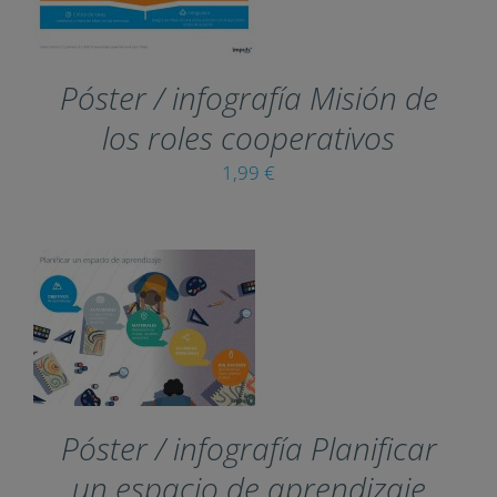
THIS
SELECT OPTIONS
/
PRODUCT
DETAILS
HAS
MULTIPLE
VARIANTS.
Póster / infografía Misión de
THE
OPTIONS
los roles cooperativos
MAY
1,99
€
BE
CHOSEN
ON
THE
PRODUCT
PAGE
THIS
SELECT OPTIONS
/
PRODUCT
DETAILS
HAS
MULTIPLE
VARIANTS.
Póster / infografía Planificar
THE