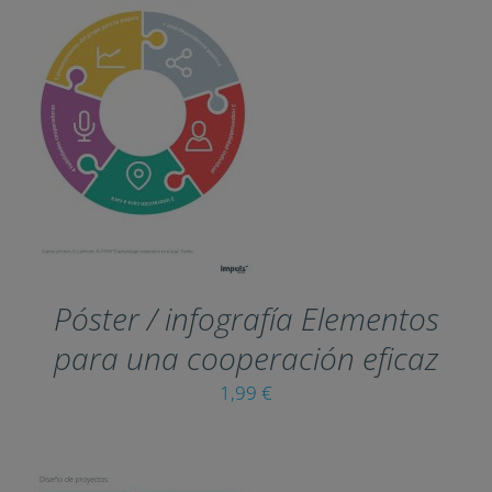
THIS
SELECT OPTIONS
/
PRODUCT
DETAILS
HAS
MULTIPLE
VARIANTS.
THE
OPTIONS
MAY
Póster / infografía
BE
CHOSEN
Elementos para una
ON
cooperación eficaz
THE
PRODUCT
1,99
€
PAGE