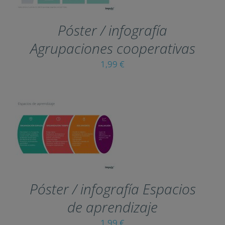
MULTIPLE
VARIANTS.
Póster / infografía
THE
OPTIONS
Agrupaciones cooperativas
MAY
1,99
€
BE
CHOSEN
ON
THE
PRODUCT
PAGE
THIS
SELECT OPTIONS
/
PRODUCT
DETAILS
HAS
MULTIPLE
VARIANTS.
Póster / infografía Espacios
THE
OPTIONS
de aprendizaje
MAY
1,99
€
BE