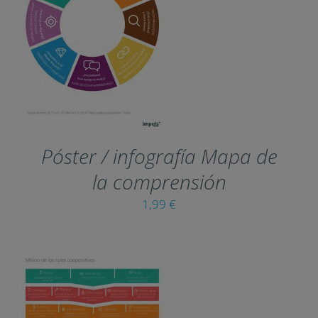
THIS
SELECT OPTIONS
/
PRODUCT
DETAILS
HAS
MULTIPLE
VARIANTS.
THE
OPTIONS
MAY
Póster / infografía Mapa de
BE
CHOSEN
la comprensión
ON
THE
1,99
€
PRODUCT
PAGE