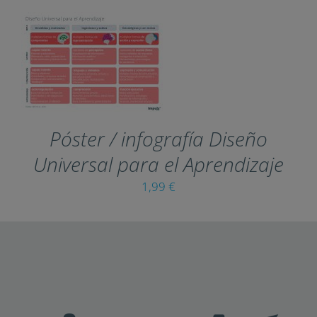
PRODUCT
PAGE
THIS
SELECT OPTIONS
/
PRODUCT
DETAILS
HAS
MULTIPLE
VARIANTS.
Póster / infografía Diseño
THE
OPTIONS
Universal para el
MAY
Aprendizaje
BE
CHOSEN
1,99
€
ON
THE
PRODUCT
PAGE